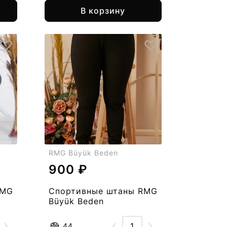
В корзину
RMG Büyük Beden
900 ₽
RMG
Спортивные штаны RMG
Büyük Beden
2553851954-54
44