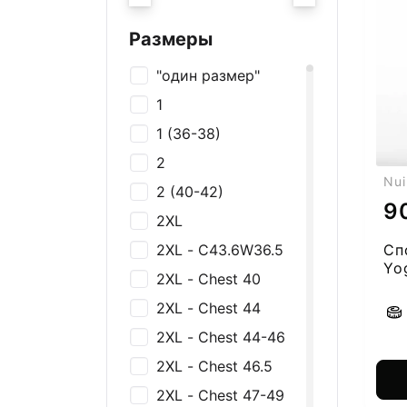
Украшения
Галстуки
Размеры
Нижнее белье
"один размер"
Футболки и майки
1
Рубашки
1 (36-38)
Толстовки и
2
джемперы
Nui
2 (40-42)
Брюки, Джинсы,
9
Шорты
2XL
Платья и юбки
2XL - C43.6W36.5
Сп
Yo
Спортивная одежда
2XL - Chest 40
Пиджаки и жакеты
2XL - Chest 44
Костюмы
2XL - Chest 44-46
Купальники
2XL - Chest 46.5
2XL - Chest 47-49