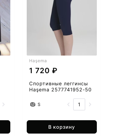
Haşema
1 720 ₽
Спортивные леггинсы
Haşema 2577741952-50
S
В корзину