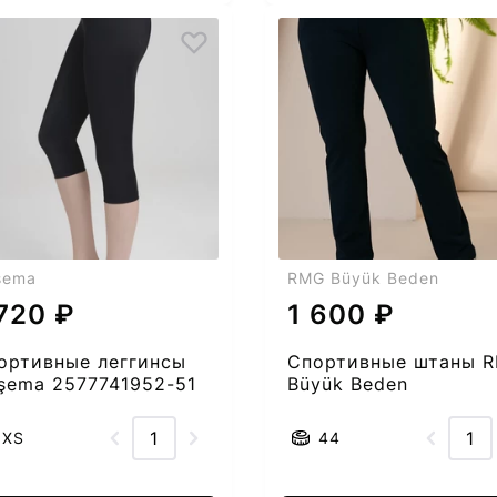
şema
RMG Büyük Beden
 720 ₽
1 600 ₽
ортивные леггинсы
Спортивные штаны 
şema 2577741952-51
Büyük Beden
2553851954-50
XS
44