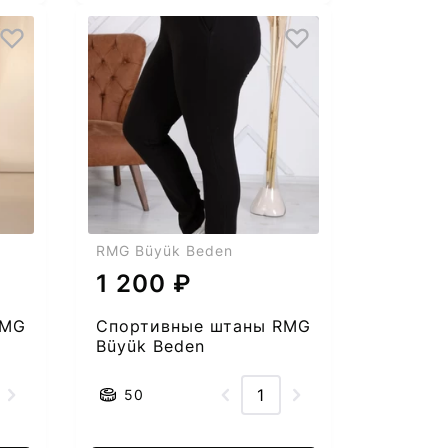
RMG Büyük Beden
1 200 ₽
RMG
Спортивные штаны RMG
Büyük Beden
2553851954-51
50