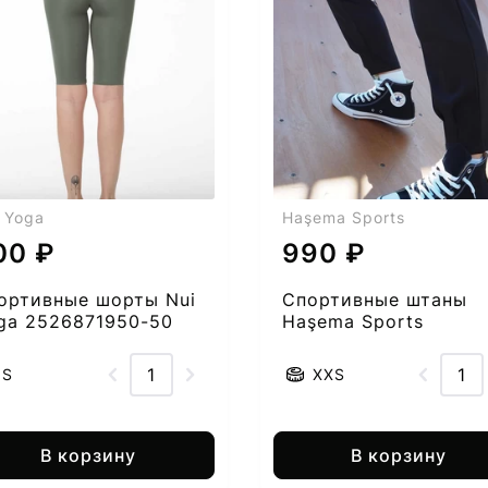
 Yoga
Haşema Sports
00 ₽
990 ₽
ортивные шорты Nui
Спортивные штаны
ga 2526871950-50
Haşema Sports
2378181951-50
S
XXS
В корзину
В корзину