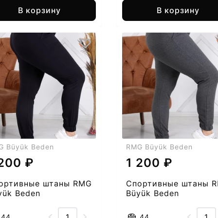
В корзину
В корзину
G Büyük Beden
RMG Büyük Beden
 200 ₽
1 200 ₽
ортивные штаны RMG
Спортивные штаны 
yük Beden
Büyük Beden
53851954-52
2553851954-53
44
44