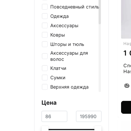
Повседневный стиль
Одежда
Аксессуары
Ковры
Ha
Шторы и тюль
1
Аксессуары для
волос
Сп
Клатчи
Ha
Сумки
Верхняя одежда
Ремни и подтяжки
Цена
Носки
Шапки и перчатки
Шарфы