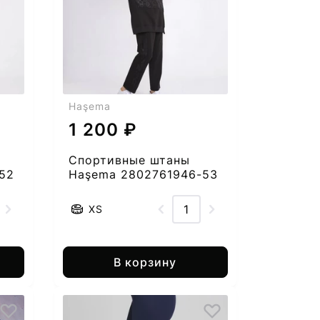
Haşema
1 200 ₽
Спортивные штаны
52
Haşema 2802761946-53
XS
В корзину