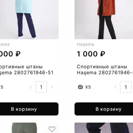
şema
Haşema
 000 ₽
1 000 ₽
ортивные штаны
Спортивные штаны
şema 2802761946-51
Haşema 2802761946-
S
XS
В корзину
В корзину