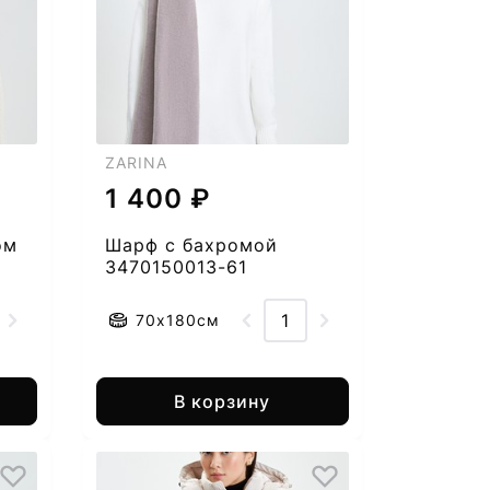
ZARINA
1 400 ₽
ом
Шарф с бахромой
3470150013-61
70х180см
В корзину