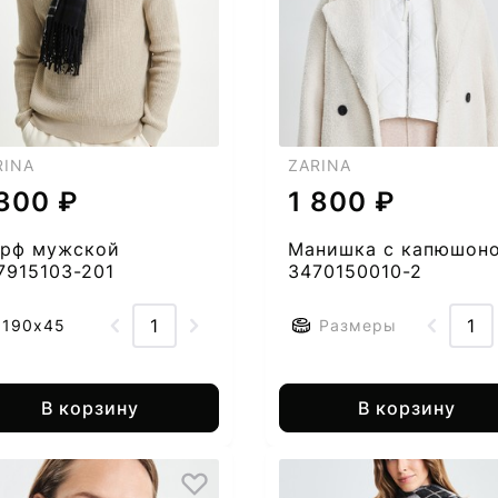
RINA
ZARINA
 300 ₽
1 800 ₽
рф мужской
Манишка с капюшон
7915103-201
3470150010-2
190х45
Размеры
В корзину
В корзину