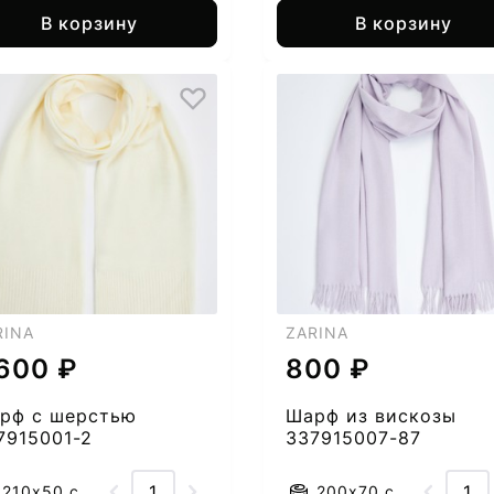
В корзину
В корзину
RINA
ZARINA
 600 ₽
800 ₽
рф с шерстью
Шарф из вискозы
7915001-2
337915007-87
210x50 см.
200x70 см.