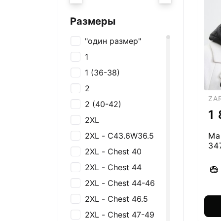
Украшения
Галстуки
Размеры
Нижнее белье
"один размер"
Футболки и майки
1
Рубашки
1 (36-38)
Толстовки и
2
джемперы
ZA
2 (40-42)
Брюки, Джинсы,
1
Шорты
2XL
Платья и юбки
2XL - C43.6W36.5
Ма
34
Спортивная одежда
2XL - Chest 40
Пиджаки и жакеты
2XL - Chest 44
Костюмы
2XL - Chest 44-46
Купальники
2XL - Chest 46.5
2XL - Chest 47-49