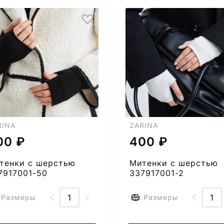
RINA
ZARINA
00 ₽
400 ₽
тенки с шерстью
Митенки с шерстью
7917001-50
337917001-2
Размеры
Размеры