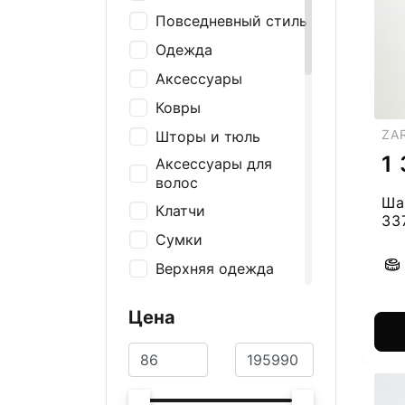
Повседневный стиль
Одежда
Аксессуары
Ковры
ZA
Шторы и тюль
1
Аксессуары для
волос
Ша
Клатчи
33
Сумки
Верхняя одежда
Ремни и подтяжки
Цена
Носки
Шапки и перчатки
Шарфы