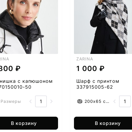
RINA
ZARINA
 800 ₽
1 000 ₽
нишка с капюшоном
Шарф с принтом
70150010-50
337915005-62
Размеры
200x65 см.
В корзину
В корзину