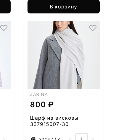
В корзину
ZARINA
800 ₽
Шарф из вискозы
337915007-30
200x70 см.