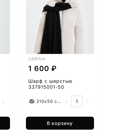
ZARINA
1 600 ₽
Шарф с шерстью
337915001-50
210x50 см.
В корзину