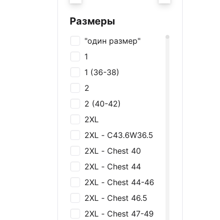
Украшения
Галстуки
Размеры
Нижнее белье
"один размер"
Футболки и майки
1
Рубашки
1 (36-38)
Толстовки и
2
джемперы
2 (40-42)
Брюки, Джинсы,
Шорты
2XL
Платья и юбки
2XL - C43.6W36.5
Спортивная одежда
2XL - Chest 40
Пиджаки и жакеты
2XL - Chest 44
Костюмы
2XL - Chest 44-46
Купальники
2XL - Chest 46.5
2XL - Chest 47-49