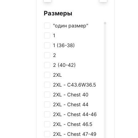
Украшения
Галстуки
Размеры
Нижнее белье
"один размер"
Футболки и майки
1
Рубашки
1 (36-38)
Толстовки и
2
джемперы
2 (40-42)
Брюки, Джинсы,
Шорты
2XL
Платья и юбки
2XL - C43.6W36.5
Спортивная одежда
2XL - Chest 40
Пиджаки и жакеты
2XL - Chest 44
Костюмы
2XL - Chest 44-46
Купальники
2XL - Chest 46.5
2XL - Chest 47-49