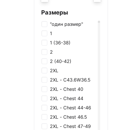
Украшения
Галстуки
Размеры
Нижнее белье
"один размер"
Футболки и майки
1
Рубашки
1 (36-38)
Толстовки и
2
джемперы
2 (40-42)
Брюки, Джинсы,
Шорты
2XL
Платья и юбки
2XL - C43.6W36.5
Спортивная одежда
2XL - Chest 40
Пиджаки и жакеты
2XL - Chest 44
Костюмы
2XL - Chest 44-46
Купальники
2XL - Chest 46.5
2XL - Chest 47-49