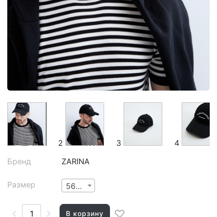
2
3
4
Бренд
ZARINA
Размер
56-62
В корзину