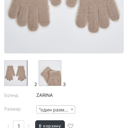
2
3
Бренд
ZARINA
Размер
"один размер"
В корзину