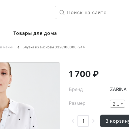
Товары для дома
и майки
Блузка из вискозы 3328100300-244
1 700 ₽
Бренд
ZARINA
Размер
2XS
В корзин