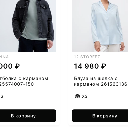
RINA
12 STOREEZ
 000 ₽
14 980 ₽
тболка с карманом
Блуза из шелка с
25574007-150
карманом 261563136
50
S
XS
В корзину
В корзину