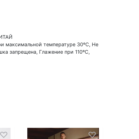
КИТАЙ
ри максимальной температуре 30ºС, Не
шка запрещена, Глажение при 110ºС,