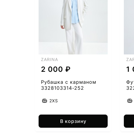
7
ZARINA
ZA
8
2 000 ₽
1
Рубашка с карманом
Фу
3328103314-252
32
2XS
В корзину