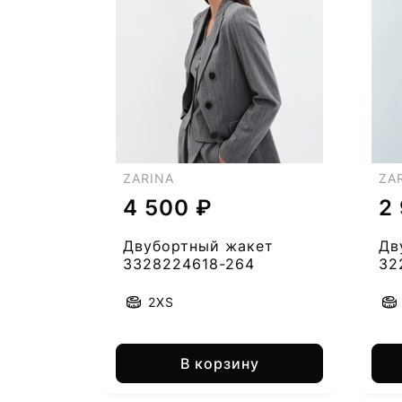
7
ZARINA
ZA
4 500 ₽
2
Двубортный жакет
Дв
3328224618-264
32
2XS
В корзину