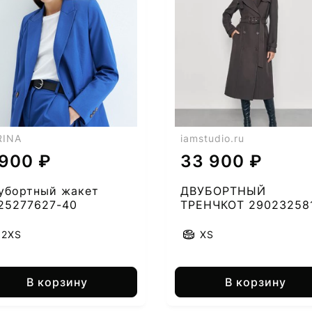
RINA
iamstudio.ru
 900 ₽
33 900 ₽
убортный жакет
ДВУБОРТНЫЙ
25277627-40
ТРЕНЧКОТ 29023258
51
2XS
XS
В корзину
В корзину