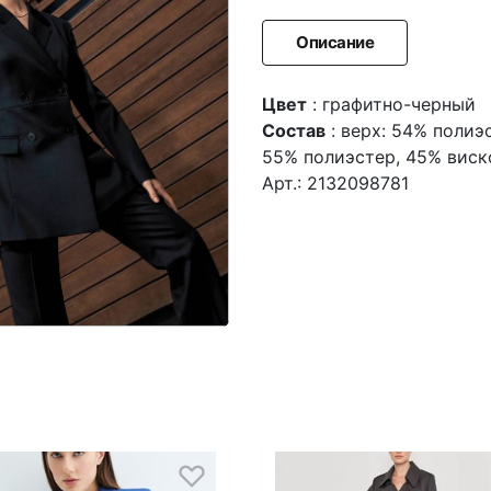
Описание
Цвет
: графитно-черный
Состав
: верх: 54% полиэ
55% полиэстер, 45% виск
Арт.: 2132098781