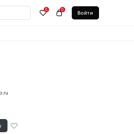
0
0
Войти
o.ru
у