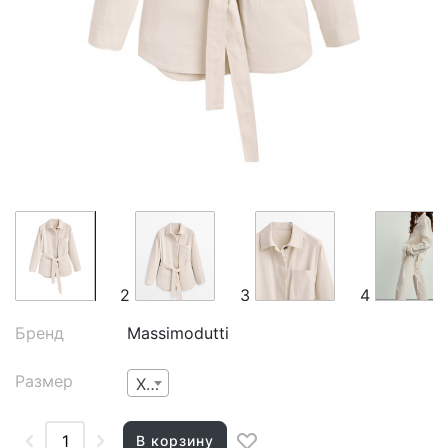
2
3
4
Бренд
Massimodutti
Размер
XS
В корзину