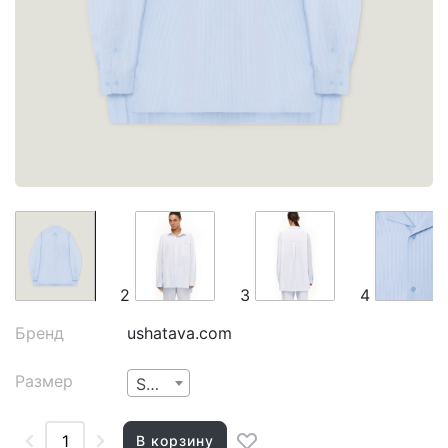
2
3
4
Бренд
ushatava.com
Размер
Small
В корзину