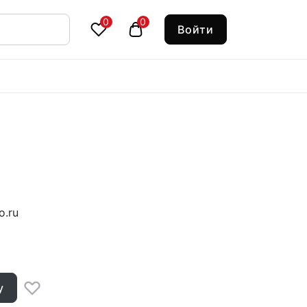
0
0
Войти
o.ru
у