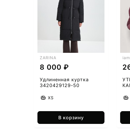
7
ZARINA
iam
8 000 ₽
2
Удлиненная куртка
УТ
3420429129-50
К
20
XS
В корзину