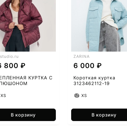
studio.ru
ZARINA
6 800 ₽
6 000 ₽
ЕПЛЕННАЯ КУРТКА С
Короткая куртка
АПЮШОНОМ
3123462112-19
20935788-53
XS
XS
В корзину
В корзину