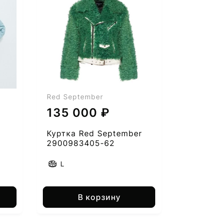
Red September
135 000 ₽
Куртка Red September
2900983405-62
L
В корзину