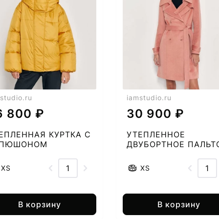
studio.ru
iamstudio.ru
6 800 ₽
30 900 ₽
ЕПЛЕННАЯ КУРТКА С
УТЕПЛЕННОЕ
АПЮШОНОМ
ДВУБОРТНОЕ ПАЛЬТ
20935788-51
2789477850-50
XS
XS
В корзину
В корзину