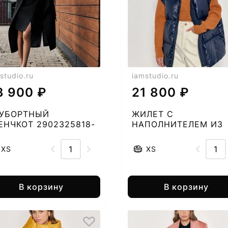
studio.ru
iamstudio.ru
3 900 ₽
21 800 ₽
УБОРТНЫЙ
ЖИЛЕТ С
ЕНЧКОТ 2902325818-
НАПОЛНИТЕЛЕМ ИЗ
ПУХА И ПЕРА
2267478825-50
XS
XS
В корзину
В корзину