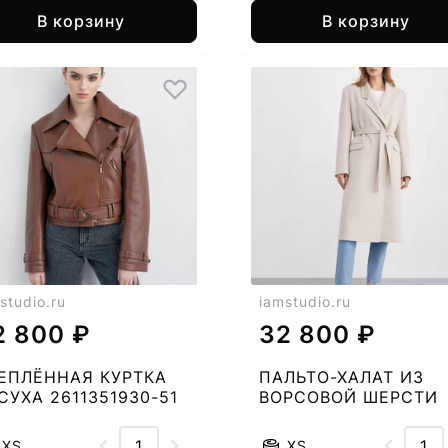
В корзину
В корзину
studio.ru
iamstudio.ru
2 800 ₽
32 800 ₽
ЕПЛЁННАЯ КУРТКА
ПАЛЬТО-ХАЛАТ ИЗ
СУХА 2611351930-51
ВОРСОВОЙ ШЕРСТИ
2667279838-52
XS
XS