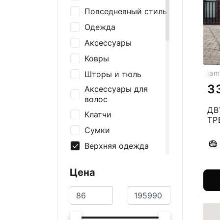
Повседневный стиль
Одежда
Аксессуары
Ковры
iam
Шторы и тюль
3
Аксессуары для
волос
ДВ
Клатчи
ТР
50
Сумки
Верхняя одежда
Ремни и подтяжки
Цена
Носки
Шапки и перчатки
Шарфы