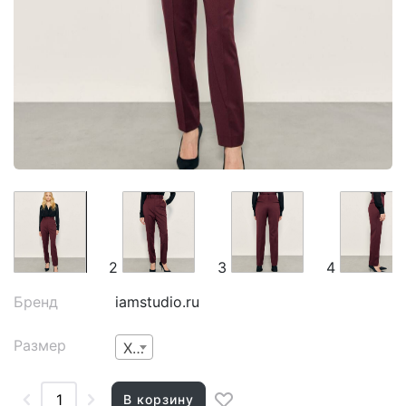
2
3
4
Бренд
iamstudio.ru
Размер
XS
В корзину