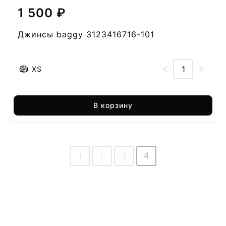
1 500 ₽
Джинсы baggy 3123416716-101
XS
В корзину
1
2
3
4